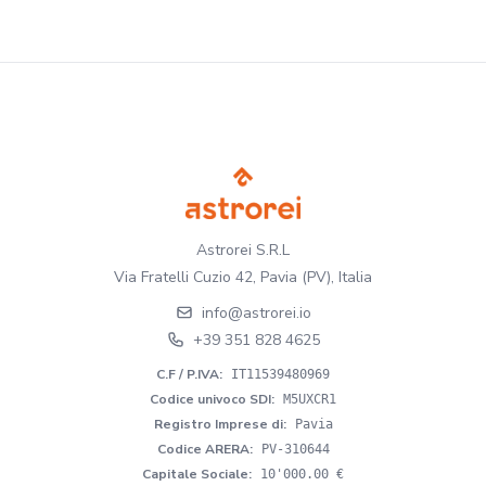
Astrorei S.R.L
Via Fratelli Cuzio 42, Pavia (PV), Italia
info@astrorei.io
+39 351 828 4625
C.F / P.IVA
:
IT11539480969
Codice univoco SDI
:
M5UXCR1
Registro Imprese di
:
Pavia
Codice ARERA
:
PV-310644
Capitale Sociale
:
10'000.00 €