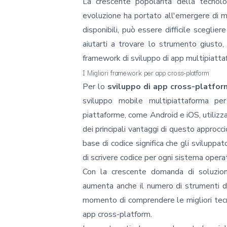
La crescente popolarità della tecnolo
evoluzione ha portato all'emergere di m
disponibili, può essere difficile sceglie
aiutarti a trovare lo strumento giusto
framework di sviluppo di app multipiattaf
I Migliori framework per app cross-platform
Per lo
sviluppo di app cross-platfor
sviluppo mobile multipiattaforma per
piattaforme, come Android e iOS, utilizza
dei principali vantaggi di questo approcci
base di codice significa che gli svilupp
di scrivere codice per ogni sistema operat
Con la crescente domanda di soluzioni
aumenta anche il numero di strumenti di
momento di comprendere le migliori tecn
app cross-platform.