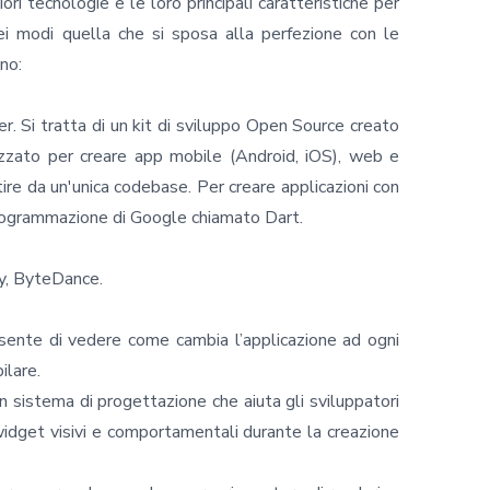
ri tecnologie e le loro principali caratteristiche per
ei modi quella che si sposa alla perfezione con le
no:
er
. Si tratta di un kit di sviluppo Open Source creato
zzato per creare app mobile (Android, iOS), web e
re da un'unica codebase. Per creare applicazioni con
 programmazione di Google chiamato Dart.
y, ByteDance.
sente di vedere come cambia l’applicazione ad ogni
ilare.
n sistema di progettazione che aiuta gli sviluppatori
 widget visivi e comportamentali durante la creazione