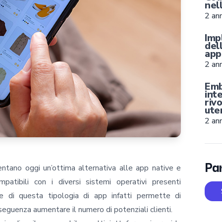
nel
2 ann
Imp
del
appl
2 ann
Emb
int
riv
ute
2 ann
Par
ntano oggi un’ottima alternativa alle app native e
atibili con i diversi sistemi operativi presenti
e di questa tipologia di app infatti permette di
eguenza aumentare il numero di potenziali clienti.