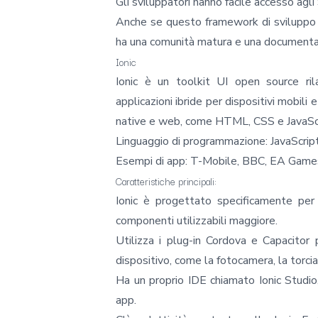
Gli sviluppatori hanno facile accesso agl
Anche se questo framework di sviluppo m
ha una comunità matura e una documenta
Ionic
Ionic
è un toolkit UI open source rila
applicazioni ibride per dispositivi mobil
native e web, come HTML, CSS e JavaScri
Linguaggio di programmazione: JavaScript
Esempi di app: T-Mobile, BBC, EA Game
Caratteristiche principali:
Ionic è progettato specificamente per
componenti utilizzabili maggiore.
Utilizza i plug-in Cordova e Capacitor p
dispositivo, come la fotocamera, la torcia 
Ha un proprio IDE chiamato Ionic Studio
app.