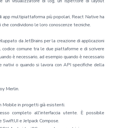
 un visualizzatore di log, un ispettore di layout
i app multipiattaforma più popolari, React Native ha
i che condividono le loro conoscenze tecniche.
uppato da JetBrains per la creazione di applicazioni
l codice comune tra le due piattaforme e di scrivere
 quando è necessario, ad esempio quando è necessario
e nativi o quando si lavora con API specifiche della
roy Merlin.
 Mobile in progetti già esistenti.
esso completo all'interfaccia utente. È possibile
ome SwiftUI e Jetpack Compose.