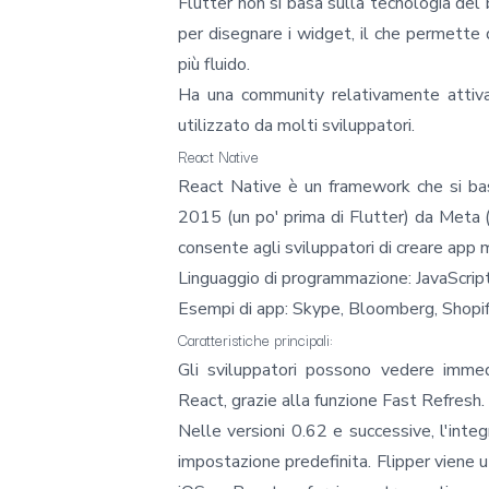
Flutter non si basa sulla tecnologia de
per disegnare i widget, il che permette d
più fluido.
Ha una community relativamente attiv
utilizzato da molti sviluppatori.
React Native
React Native
è un framework che si basa
2015 (un po' prima di Flutter) da Meta 
consente agli sviluppatori di creare app 
Linguaggio di programmazione: JavaScript
Esempi di app: Skype, Bloomberg, Shopify
Caratteristiche principali:
Gli sviluppatori possono vedere imme
React, grazie alla funzione Fast Refresh.
Nelle versioni 0.62 e successive, l'inte
impostazione predefinita. Flipper viene u