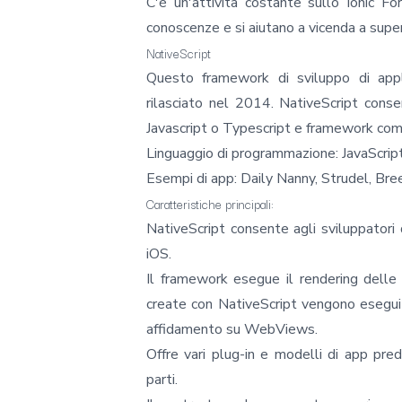
C'è un'attività costante sullo Ionic 
conoscenze e si aiutano a vicenda a supera
NativeScript
Questo framework di sviluppo di appl
rilasciato nel 2014.
NativeScript
consen
Javascript o Typescript e framework com
Linguaggio di programmazione: JavaScript
Esempi di app: Daily Nanny, Strudel, Bre
Caratteristiche principali:
NativeScript consente agli sviluppatori
iOS.
Il framework esegue il rendering delle 
create con NativeScript vengono eseguit
affidamento su WebViews.
Offre vari plug-in e modelli di app prede
parti.