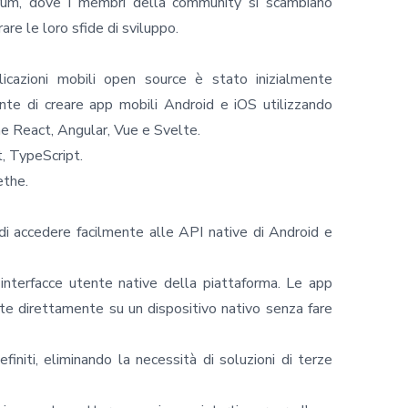
Forum, dove i membri della community si scambiano
re le loro sfide di sviluppo.
icazioni mobili open source è stato inizialmente
te di creare app mobili Android e iOS utilizzando
e React, Angular, Vue e Svelte.
, TypeScript.
ethe.
 di accedere facilmente alle API native di Android e
interfacce utente native della piattaforma. Le app
e direttamente su un dispositivo nativo senza fare
finiti, eliminando la necessità di soluzioni di terze