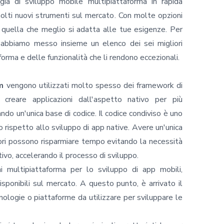
gia di sviluppo mobile multipiattaforma in rapida
olti nuovi strumenti sul mercato. Con molte opzioni
re quella che meglio si adatta alle tue esigenze. Per
, abbiamo messo insieme un elenco dei sei migliori
orma e delle funzionalità che li rendono eccezionali.
m
vengono utilizzati molto spesso dei framework di
 creare applicazioni dall'aspetto nativo per più
ndo un'unica base di codice. Il codice condiviso è uno
o rispetto allo sviluppo di app native. Avere un'unica
atori possono risparmiare tempo evitando la necessità
ivo, accelerando il processo di sviluppo.
 multipiattaforma per lo sviluppo di app mobili,
sponibili sul mercato. A questo punto, è arrivato il
ologie o piattaforme da utilizzare per sviluppare le