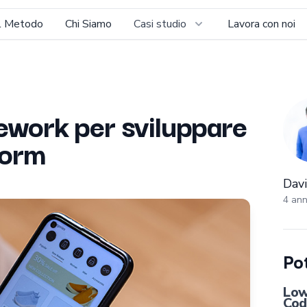
Il Metodo
Chi Siamo
Casi studio
Lavora con noi
Davi
mework per sviluppare
form
Dav
4 ann
Pot
Low
Cod