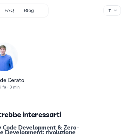
FAQ
Blog
de Cerato
ide Cerato
i fa
·
3
min
rebbe interessarti
 Code Development & Zero-
e Development: rivoluzione