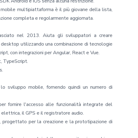
i SDK Android e iOS senza alcuna restrizione.
obile multipiattaforma è il più giovane della lista,
zione completa e regolarmente aggiornata.
sciato nel 2013. Aiuta gli sviluppatori a creare
i e desktop utilizzando una combinazione di tecnologie
pt, con integrazioni per Angular, React e Vue.
, TypeScript.
s.
 lo sviluppo mobile, fornendo quindi un numero di
er fornire l'accesso alle funzionalità integrate del
elettrica, il GPS e il registratore audio.
, progettato per la creazione e la prototipazione di