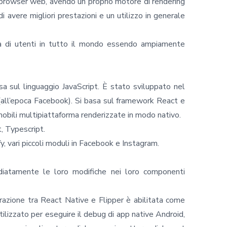
l browser web, avendo un proprio motore di rendering
i avere migliori prestazioni e un utilizzo in generale
a di utenti in tutto il mondo essendo ampiamente
 sul linguaggio JavaScript. È stato sviluppato nel
(all’epoca Facebook). Si basa sul framework React e
mobili multipiattaforma renderizzate in modo nativo.
, Typescript.
, vari piccoli moduli in Facebook e Instagram.
diatamente le loro modifiche nei loro componenti
grazione tra React Native e Flipper è abilitata come
tilizzato per eseguire il debug di app native Android,