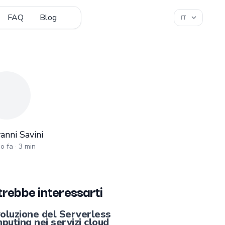
FAQ
Blog
nni Savini
anni Savini
o fa
·
3
min
rebbe interessarti
voluzione del Serverless
puting nei servizi cloud