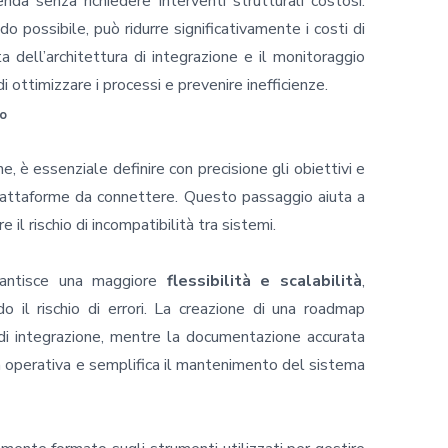
enda senza richiedere interventi strutturali costosi.
o possibile, può ridurre significativamente i costi di
ta dell’architettura di integrazione e il monitoraggio
ottimizzare i processi e prevenire inefficienze.
so
ne, è essenziale definire con precisione gli obiettivi e
e piattaforme da connettere. Questo passaggio aiuta a
e il rischio di incompatibilità tra sistemi.
arantisce una maggiore
flessibilità e scalabilità
,
do il rischio di errori. La creazione di una roadmap
 di integrazione, mentre la documentazione accurata
tà operativa e semplifica il mantenimento del sistema