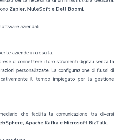
iendali
senza necessità di un’infrastruttura dedicata.
udono
Zapier, MuleSoft e Dell Boomi
.
 software aziendali.
per le aziende in crescita.
ese di connettere i loro strumenti digitali senza la
azioni personalizzate. La configurazione di flussi di
ificativamente il tempo impiegato per la gestione
diario che facilita la comunicazione tra diversi
bSphere, Apache Kafka e Microsoft BizTalk
.