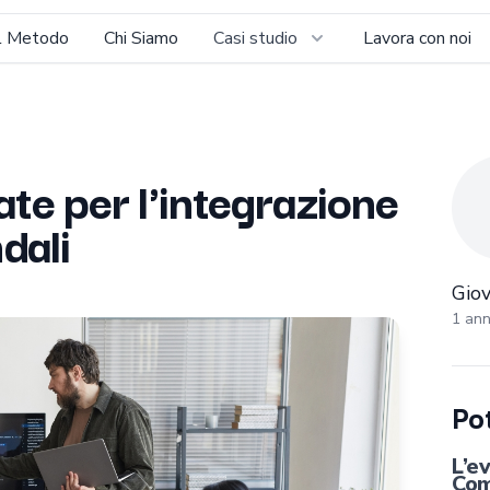
Il Metodo
Chi Siamo
Casi studio
Lavora con noi
Giova
te per l'integrazione
dali
Giov
1 ann
Pot
L’e
Com