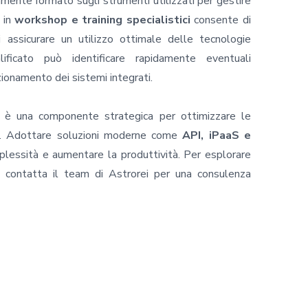
ente formato sugli strumenti utilizzati per gestire
e in
workshop e training specialistici
consente di
 assicurare un utilizzo ottimale delle tecnologie
ficato può identificare rapidamente eventuali
zionamento dei sistemi integrati.
è una componente strategica per ottimizzare le
ità. Adottare soluzioni moderne come
API, iPaaS e
plessità e aumentare la produttività. Per esplorare
, contatta il team di Astrorei per una consulenza