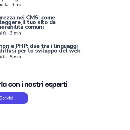
no fa
·
3
min
urezza nei CMS: come
teggere il tuo sito da
nerabilità comuni
i fa
·
3
min
hon e PHP: due tra i linguaggi
 diffusi per lo sviluppo del web
i fa
·
5
min
la con i nostri esperti
Scrivici
→