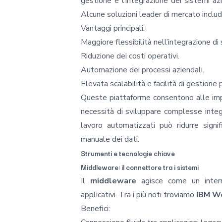
gestione e
l’integrazione dei sistemi az
Alcune soluzioni leader di mercato incl
Vantaggi principali:
Maggiore flessibilità nell’integrazione di
Riduzione dei costi operativi.
Automazione dei processi aziendali.
Elevata scalabilità e facilità di gestione 
Queste piattaforme consentono alle impr
necessità di sviluppare complesse integr
lavoro automatizzati può ridurre sign
manuale dei dati.
Strumenti e tecnologie chiave
Middleware: il connettore tra i sistemi
Il
middleware
agisce come un interme
applicativi. Tra i più noti troviamo
IBM We
Benefici: