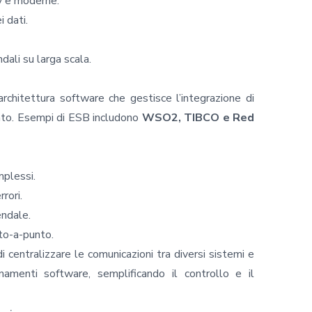
cy e moderne.
 dati.
dali su larga scala.
rchitettura software che gestisce l’integrazione di
zato. Esempi di ESB includono
WSO2, TIBCO e Red
mplessi.
rori.
endale.
to-a-punto.
 centralizzare le comunicazioni tra diversi sistemi e
namenti software, semplificando il controllo e il