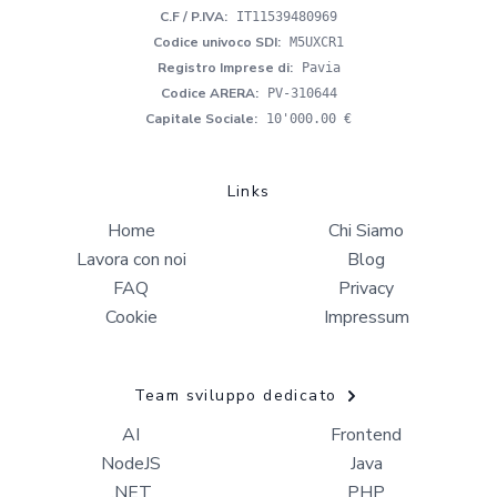
C.F / P.IVA
:
IT11539480969
Codice univoco SDI
:
M5UXCR1
Registro Imprese di
:
Pavia
Codice ARERA
:
PV-310644
Capitale Sociale
:
10'000.00 €
Links
Home
Chi Siamo
Lavora con noi
Blog
FAQ
Privacy
Cookie
Impressum
Team sviluppo dedicato
AI
Frontend
NodeJS
Java
.NET
PHP