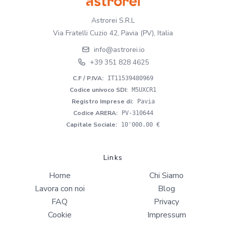
Astrorei S.R.L
Via Fratelli Cuzio 42, Pavia (PV), Italia
info@astrorei.io
+39 351 828 4625
C.F / P.IVA
:
IT11539480969
Codice univoco SDI
:
M5UXCR1
Registro Imprese di
:
Pavia
Codice ARERA
:
PV-310644
Capitale Sociale
:
10'000.00 €
Links
Home
Chi Siamo
Lavora con noi
Blog
FAQ
Privacy
Cookie
Impressum