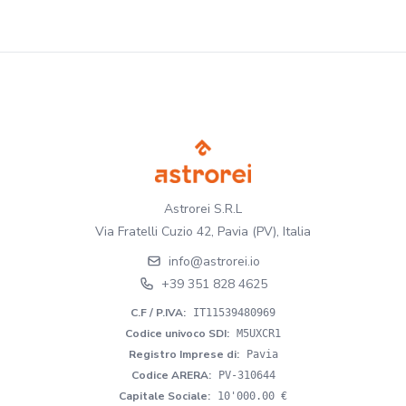
Astrorei S.R.L
Via Fratelli Cuzio 42, Pavia (PV), Italia
info@astrorei.io
+39 351 828 4625
C.F / P.IVA
:
IT11539480969
Codice univoco SDI
:
M5UXCR1
Registro Imprese di
:
Pavia
Codice ARERA
:
PV-310644
Capitale Sociale
:
10'000.00 €