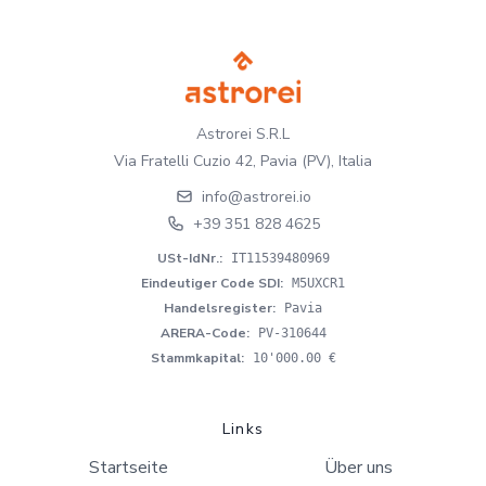
Astrorei S.R.L
Via Fratelli Cuzio 42, Pavia (PV), Italia
info@astrorei.io
+39 351 828 4625
USt-IdNr.
:
IT11539480969
Eindeutiger Code SDI
:
M5UXCR1
Handelsregister
:
Pavia
ARERA-Code
:
PV-310644
Stammkapital
:
10'000.00 €
Links
Startseite
Über uns