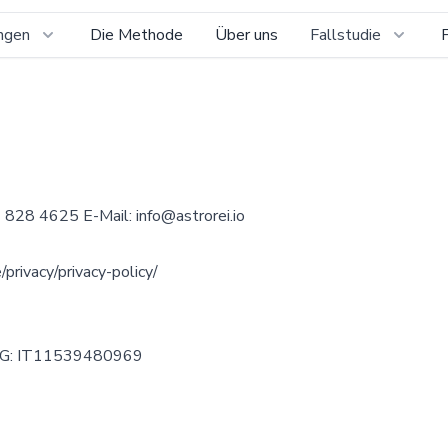
ngen
Die Methode
Über uns
Fallstudie
351 828 4625 E-Mail:
info@astrorei.io
e/privacy/privacy-policy/
StG: IT11539480969