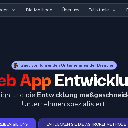
ngen
Die Methode
Über uns
Fallstudie
Vertraut von führenden Unternehmen der Branche
eb App
Entwickl
sign und die
Entwicklung maßgeschnei
Unternehmen spezialisiert.
EIBEN SIE UNS
ENTDECKEN SIE DIE ASTROREI-METHODE