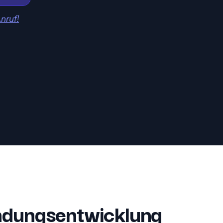
nruf!
dungsentwicklung