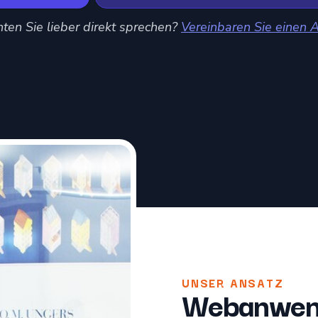
ten Sie lieber direkt sprechen?
Vereinbaren Sie einen A
UNSER ANSATZ
Webanwen