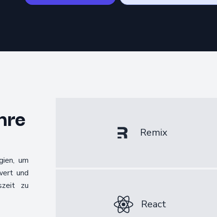
hre
Remix
gien, um
wert und
szeit zu
React