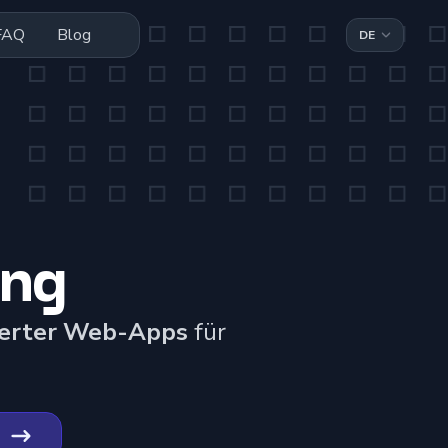
FAQ
Blog
ung
derter Web-Apps
für