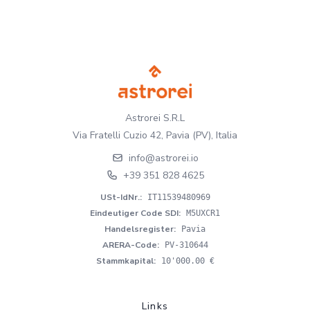
Astrorei S.R.L
Via Fratelli Cuzio 42, Pavia (PV), Italia
info@astrorei.io
+39 351 828 4625
USt-IdNr.
:
IT11539480969
Eindeutiger Code SDI
:
M5UXCR1
Handelsregister
:
Pavia
ARERA-Code
:
PV-310644
Stammkapital
:
10'000.00 €
Links