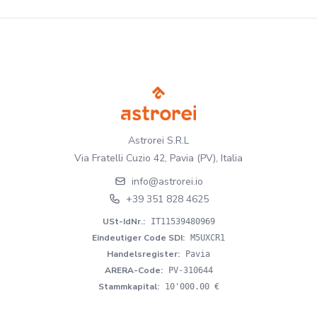
Astrorei S.R.L
Via Fratelli Cuzio 42, Pavia (PV), Italia
info@astrorei.io
+39 351 828 4625
USt-IdNr.
:
IT11539480969
Eindeutiger Code SDI
:
M5UXCR1
Handelsregister
:
Pavia
ARERA-Code
:
PV-310644
Stammkapital
:
10'000.00 €