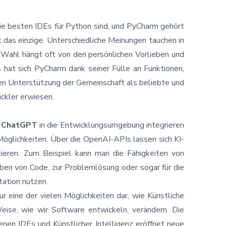
ie besten IDEs für Python
sind, und PyCharm gehört
cht das einzige. Unterschiedliche Meinungen tauchen in
 Wahl hängt oft von den persönlichen Vorlieben und
 hat sich PyCharm dank seiner Fülle an Funktionen,
ven Unterstützung der Gemeinschaft als beliebte und
ickler erwiesen.
n
ChatGPT
in die Entwicklungsumgebung integrieren
öglichkeiten. Über die OpenAI-APIs lassen sich KI-
tieren. Zum Beispiel kann man die Fähigkeiten von
en von Code, zur Problemlösung oder sogar für die
ation nutzen.
r eine der vielen Möglichkeiten dar, wie Künstliche
eise, wie wir Software entwickeln, verändern. Die
nen IDEs und Künstlicher Intelligenz eröffnet neue