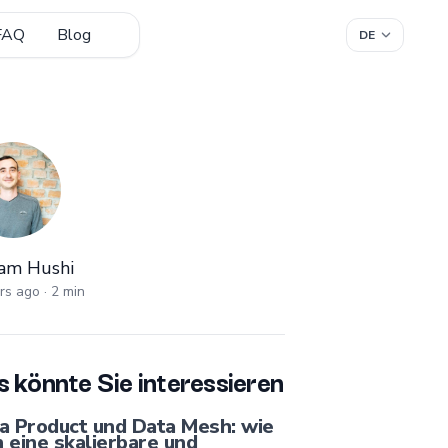
FAQ
Blog
am Hushi
ram Hushi
rs ago
·
2
min
 könnte Sie interessieren
a Product und Data Mesh: wie
 eine skalierbare und