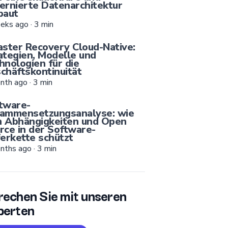
ernierte Datenarchitektur
baut
eks ago
·
3
min
aster Recovery Cloud-Native:
ategien, Modelle und
hnologien für die
chäftskontinuität
nth ago
·
3
min
tware-
ammensetzungsanalyse: wie
 Abhängigkeiten und Open
rce in der Software-
ferkette schützt
nths ago
·
3
min
rechen Sie mit unseren
perten