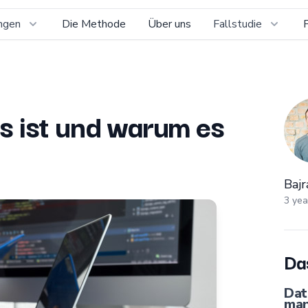
ngen
Die Methode
Über uns
Fallstudie
Bajr
s ist und warum es
Baj
3 yea
Das
Dat
man