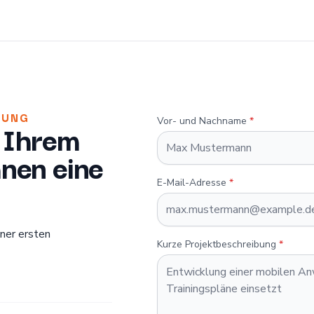
NUNG
Vor- und Nachname
*
n Ihrem
hnen eine
E-Mail-Adresse
*
iner ersten
Kurze Projektbeschreibung
*