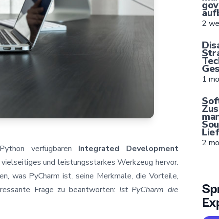
gov
auf
2 we
Dis
Str
Tec
Ges
1 mo
Sof
Zus
man
Sou
Lie
2 mo
 Python verfügbaren
Integrated Development
 vielseitiges und leistungsstarkes Werkzeug hervor.
en, was PyCharm ist, seine Merkmale, die Vorteile,
Sp
teressante Frage zu beantworten:
Ist PyCharm die
Ex