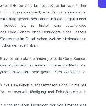
lte IDE, bekannt für seine Suite fortschrittlicher
l für Python konzipiert, eine Programmiersprache,
keln häufig gesprochen haben und die aufgrund ihrer
hr beliebt ist. Es bietet eine vollständige
ines Code-Editors, eines Debuggers, eines Testers
Sie uns nun im Detail sehen, welche Merkmale und
r Python gemacht haben.
, ist es eine plattformübergreifende Open-Source-
 widmet. Es teilt mit anderen IDEs einige Merkmale,
Python-Entwicklern sehr geschätzten Werkzeug zu
en mit Funktionen ausgestatteten Code-Editor mit
ion, Autovervollständigung und Fehlerkorrektur in
iert einen robusten Debugger, der den Prozess des