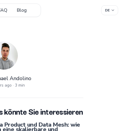
FAQ
Blog
ael Andolino
hael Andolino
rs ago
·
3
min
 könnte Sie interessieren
a Product und Data Mesh: wie
 eine skalierbare und