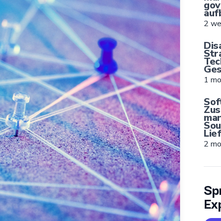
gov
auf
2 we
Dis
Str
Tec
Ges
1 mo
Sof
Zus
man
Sou
Lie
2 mo
Sp
Ex