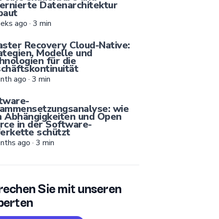
ernierte Datenarchitektur
baut
eks ago
·
3
min
aster Recovery Cloud-Native:
ategien, Modelle und
hnologien für die
chäftskontinuität
nth ago
·
3
min
tware-
ammensetzungsanalyse: wie
 Abhängigkeiten und Open
rce in der Software-
ferkette schützt
nths ago
·
3
min
rechen Sie mit unseren
perten