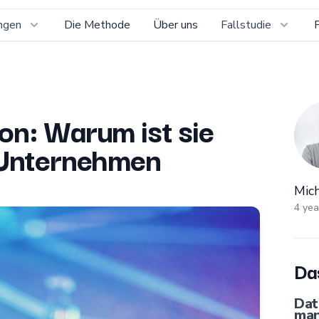
ngen
Die Methode
Über uns
Fallstudie
Mich
on: Warum ist sie
 Unternehmen
Mic
4 yea
Das
Dat
man