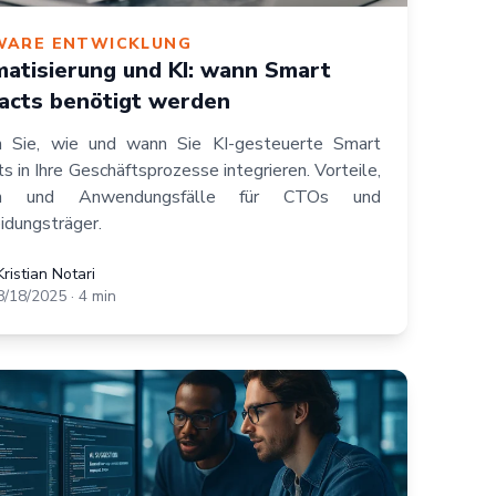
WARE ENTWICKLUNG
atisierung und KI: wann Smart
acts benötigt werden
n Sie, wie und wann Sie KI-gesteuerte Smart
s in Ihre Geschäftsprozesse integrieren. Vorteile,
en und Anwendungsfälle für CTOs und
idungsträger.
 Notari
Kristian Notari
8/18/2025
·
4
min