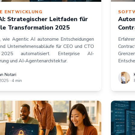
E ENTWICKLUNG
SOFT
I: Strategischer Leitfaden für
Autom
tale Transformation 2025
Contr
e, wie Agentic AI autonome Entscheidungen
Erfahre
und Unternehmensabläufe für CEO und CTO
Contract
025 automatisiert. Enterprise AI-
Grenz
rung und AI-Agentenarchitektur.
Entsche
ri
an Notari
Kristian
2025
·
4
min