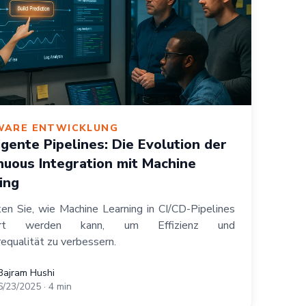
WARE ENTWICKLUNG
ligente Pipelines: Die Evolution der
nuous Integration mit Machine
ing
en Sie, wie Machine Learning in CI/CD-Pipelines
riert werden kann, um Effizienz und
equalität zu verbessern.
Hushi
Bajram Hushi
6/23/2025
·
4
min