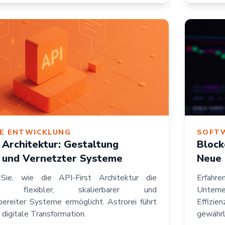
E ENTWICKLUNG
SOFT
t Architektur: Gestaltung
Block
r und Vernetzter Systeme
Neue 
Sie, wie die API-First Architektur die
Erfahre
ung flexibler, skalierbarer und
Unterne
bereiter Systeme ermöglicht. Astrorei führt
Effizie
e digitale Transformation.
gewährl