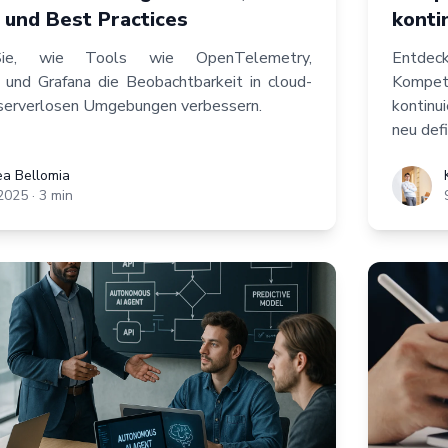
 und Best Practices
konti
Sie, wie Tools wie OpenTelemetry,
Entde
und Grafana die Beobachtbarkeit in cloud-
Kompe
 serverlosen Umgebungen verbessern.
kontinu
neu defi
omia
a Bellomia
Kristian
2025
·
3
min